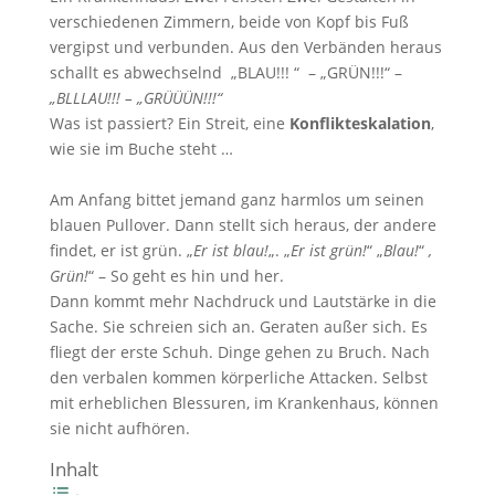
verschiedenen Zimmern, beide von Kopf bis Fuß
vergipst und verbunden. Aus den Verbänden heraus
schallt es abwechselnd „BLAU!!! “ – „GRÜN!!!“ –
„BLLLAU!!! – „GRÜÜÜN!!!“
Was ist passiert? Ein Streit, eine
Konflikteskalation
,
wie sie im Buche steht …
Am Anfang bittet jemand ganz harmlos um seinen
blauen Pullover. Dann stellt sich heraus, der andere
findet, er ist grün. „
Er ist blau!
„. „
Er ist grün!
“ „
Blau!
“
,
Grün!
“ – So geht es hin und her.
Dann kommt mehr Nachdruck und Lautstärke in die
Sache. Sie schreien sich an. Geraten außer sich. Es
fliegt der erste Schuh. Dinge gehen zu Bruch. Nach
den verbalen kommen körperliche Attacken. Selbst
mit erheblichen Blessuren, im Krankenhaus, können
sie nicht aufhören.
Inhalt