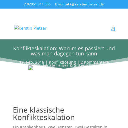
02051 311 566
kontakt@kerstin-pletzer.de
Konflikteskalation: Warum es passiert und
was man dagegen tun kann
19. Feb. 2018
|
Konfliktlösung
|
2 Kommentare
Eine klassische
Konflikteskalation
Ein Krankenhaus. Zwei Fenster. Zwei Gestalten in