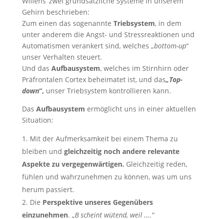
Willens‘ zwei grundsätzliche Systeme in unserem
Gehirn beschrieben:
Zum einen das sogenannte
Triebsystem
, in dem
unter anderem die Angst- und Stressreaktionen und
Automatismen verankert sind, welches „
bottom-up
“
unser Verhalten steuert.
Und das
Aufbausystem
, welches im Stirnhirn oder
Präfrontalen Cortex beheimatet ist, und das
„Top-
down
“,
unser Triebsystem kontrollieren kann.
Das
Aufbausystem
ermöglicht uns in einer aktuellen
Situation:
Mit der Aufmerksamkeit bei einem Thema zu
bleiben und
gleichzeitig noch andere relevante
Aspekte zu vergegenwärtigen.
Gleichzeitig reden,
fühlen und wahrzunehmen zu können, was um uns
herum passiert.
Die
Perspektive unseres Gegenübers
einzunehmen
. „
B scheint wütend, weil ….“