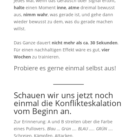
Jedes Mal, wenn das Geräusch oder Signal ertönt,
halte
einen Moment
inne
,
atme
dreimal bewusst
aus,
nimm wahr
, was gerade ist, und gehe dann
wieder bewusst zu dem, was du gerade machen
willst.
Das Ganze dauert
nicht mehr als ca. 30 Sekunden
.
Für einen nachhaltigen Effekt wäre es gut,
vier
Wochen
zu trainieren.
Probiere es gerne einmal selbst aus!
Schauen wir uns jetzt noch
einmal die Konflikteskalation
vom Beginn an.
Zur Erinnerung: A und B streiten über die Farbe
eines Pullovers.
Blau … Grün …. BLAU ….. GRÜN
….
Schreien, Kämpfen, Attacken.