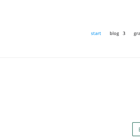
start
blog
gra
fach. Bis die anderen auftauche
s geht. Und bist jetzt trotzdem am En
rvisorin und Kommunikationscoach. Damit wieder etw