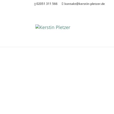
02051 311 566
kontakt@kerstin-pletzer.de
Kommunikation ist ein
Du weißt eigentlich, wie’
Kerstin Pletzer – Mediatorin, Supe