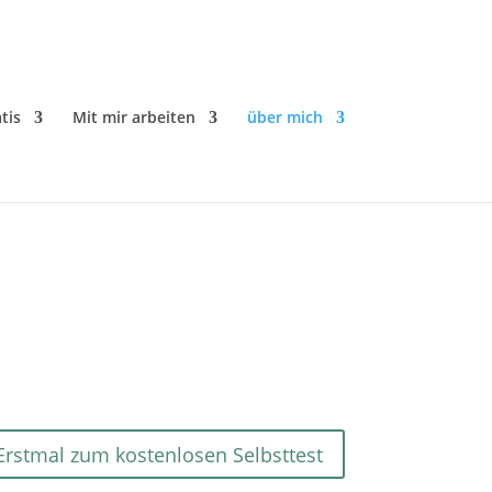
tis
Mit mir arbeiten
über mich
n.
de mit deinem Latein.
as in Bewegung kommt.
Erstmal zum kostenlosen Selbsttest