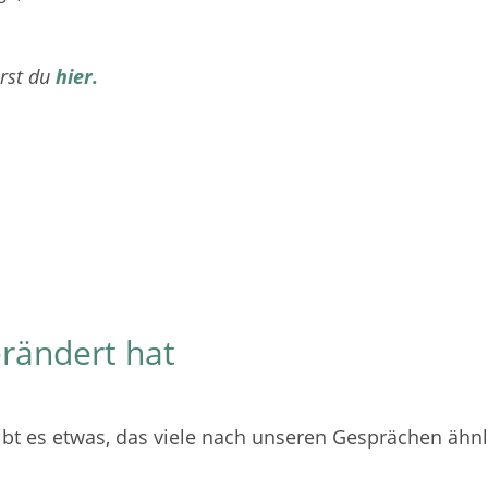
rst du
hier.
ht trotz der Unterschiede. Son
erändert hat
gibt es etwas, das viele nach unseren Gesprächen ähn