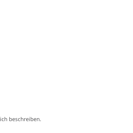
dern genau wegen ihnen.
lich beschreiben.