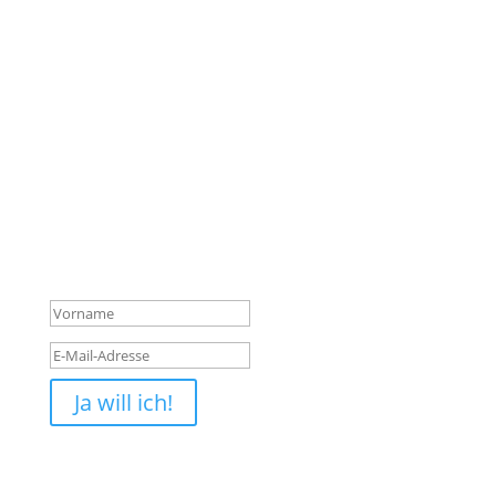
Trage dich ein
und erhalte 1-2 Mal im Monat Einsichten und Tipps,
wie du Konflikte im Alltag und im Job souverän löst.*
Als Dankeschön kannst du dir meine Erste-
Hilfetipps im Teamkonflikt für Teamleitungen
herunterladen.
Deine Anmeldung ist
erfolgreich! Bestätige bitte
deine Email.
Ja will ich!
Ich mag Spam genauso wenig wie du. Du kannst dich
jederzeit von meinen E-Mails abmelden, wenn das