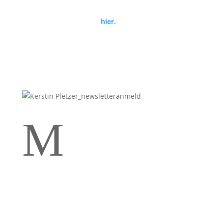
Thema nicht mehr interessant ist für dich. Infos zum
Datenschutz findest du
hier.
*Zusätzlich erhältst du meine „Erste-Hilfe-Tipps im
Teamkonflikt“ für Teamleitungen zum Gratis-
Download.
M