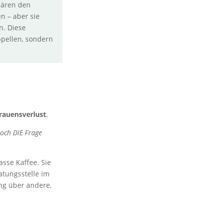
klären den
n – aber sie
n. Diese
ppellen, sondern
rauensverlust
.
och DIE Frage
asse Kaffee. Sie
ratungsstelle im
ung über andere,