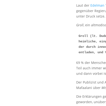
Laut der
Edelman T
gegenüber Regieru
unter Druck setze
Groll
, ein altmodi
Groll (lt. Dud
heimliche, ein
der durch inne
entladen, und 
69 % der Menschen
Teil auch immer wi
und dann vorbei is
Der Publizist und 
Mafaalani über
Mi
Die Erklärungen g
geworden, unübers