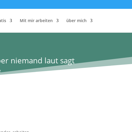
atis
Mit mir arbeiten
über mich
ber niemand laut sagt
e