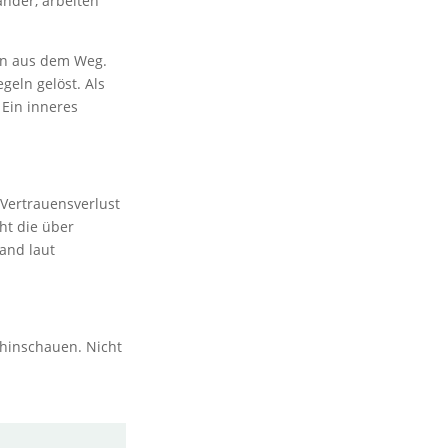
ander, arbeiten
en aus dem Weg.
eln gelöst. Als
 Ein inneres
 Vertrauensverlust
ht die über
mand laut
 hinschauen. Nicht