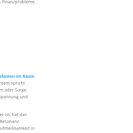
e, Finanzprobleme,
lefanten im Raum
.
tzdem spricht
am oder Sorge,
e Spannung und
r ist, hat das
 Resonanz.
 Aufmerksamkeit in