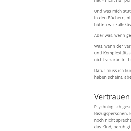
hat – nicht nur po
Und was mich stut
in den Büchern, ni
hätten wir kollekt
Aber was, wenn gen
Was, wenn der Vert
und Komplexitätsst
nicht verarbeitet 
Dafür muss ich ku
haben scheint, abe
Vertrauen
Psychologisch gese
Bezugspersonen. Ei
noch nicht spreche
das Kind, beruhigt