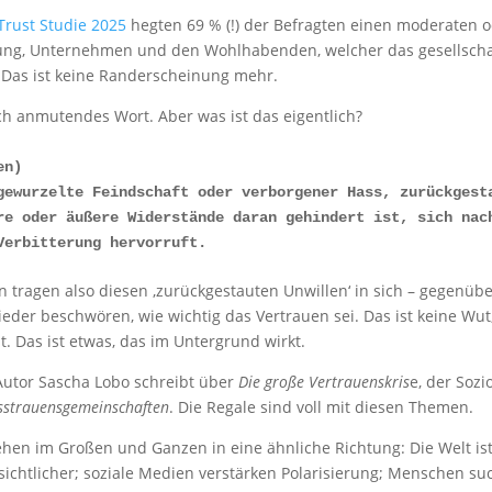
rust Studie 2025
hegten 69 % (!) der Befragten einen moderaten o
ng, Unternehmen und den Wohlhabenden, welcher das gesellschaf
. Das ist keine Randerscheinung mehr.
sch anmutendes Wort. Aber was ist das eigentlich?
en) 
gewurzelte Feindschaft oder verborgener Hass, zurückgesta
re oder äußere Widerstände daran gehindert ist, sich nach
Verbitterung hervorruft.
 tragen also diesen ‚zurückgestauten Unwillen‘ in sich – gegenüb
eder beschwören, wie wichtig das Vertrauen sei. Das ist keine Wut,
t. Das ist etwas, das im Untergrund wirkt.
Autor Sascha Lobo schreibt über
Die große Vertrauenskris
e, der Sozi
sstrauensgemeinschaften
. Die Regale sind voll mit diesen Themen.
ehen im Großen und Ganzen in eine ähnliche Richtung: Die Welt is
ichtlicher; soziale Medien verstärken Polarisierung; Menschen s