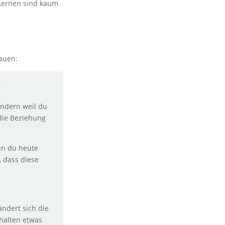
 Lernen sind kaum
hauen:
?
ondern weil du
die Beziehung
en du heute
 dass diese
ändert sich die
 halten etwas