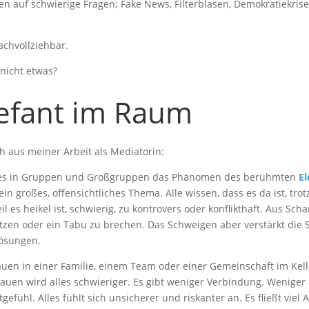
n auf schwierige Fragen; Fake News, Filterblasen, Demokratiekris
achvollziehbar.
nicht etwas?
lefant im Raum
h aus meiner Arbeit als Mediatorin:
 es in Gruppen und Großgruppen das Phänomen des berühmten
E
 ein großes, offensichtliches Thema. Alle wissen, dass es da ist, tro
l es heikel ist, schwierig, zu kontrovers oder konflikthaft. Aus Sch
tzen oder ein Tabu zu brechen. Das Schweigen aber verstärkt di
Lösungen.
uen in einer Familie, einem Team oder einer Gemeinschaft im Kelle
auen wird alles schwieriger. Es gibt weniger Verbindung. Weniger
gefühl. Alles fühlt sich unsicherer und riskanter an. Es fließt viel