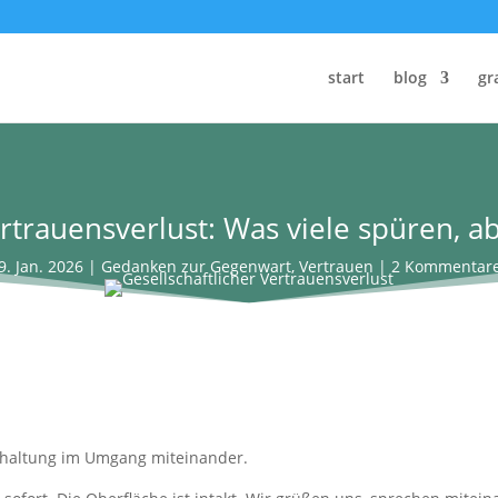
start
blog
gr
ertrauensverlust: Was viele spüren, a
9. Jan. 2026
|
Gedanken zur Gegenwart
,
Vertrauen
|
2 Kommentar
khaltung im Umgang miteinander.