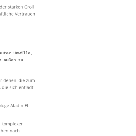
der starken Groll
tliche Vertrauen
uter Unwille, 
 außen zu 
er denen, die zum
 die sich entlädt
ologe Aladin El-
t komplexer
uchen nach