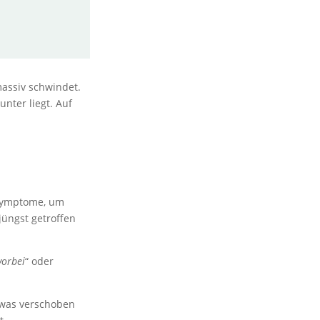
assiv schwindet.
nter liegt. Auf
 Symptome, um
jüngst getroffen
vorbei
“ oder
etwas verschoben