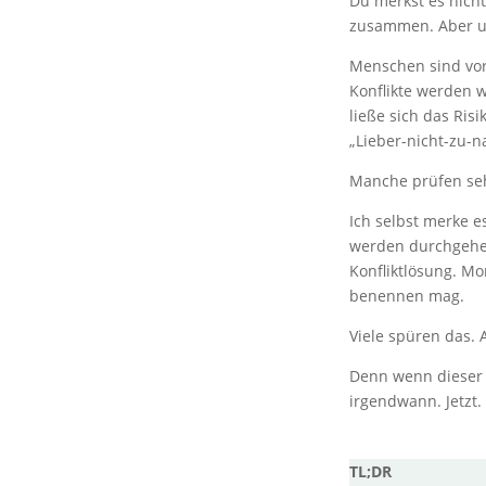
Du merkst es nicht
zusammen. Aber un
Menschen sind vor
Konflikte werden w
ließe sich das Ris
„Lieber-nicht-zu-n
Manche prüfen se
Ich selbst merke e
werden durchgehen
Konfliktlösung. Mo
benennen mag.
Viele spüren das. 
Denn wenn dieser 
irgendwann. Jetzt.
TL;DR