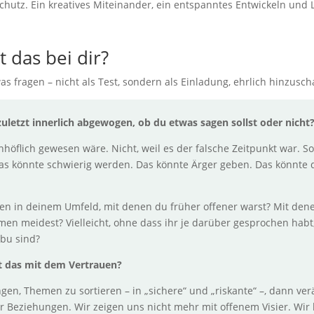
hutz. Ein kreatives Miteinander, ein entspanntes Entwickeln und
t das bei dir?
as fragen – nicht als Test, sondern als Einladung, ehrlich hinzusc
uletzt innerlich abgewogen, ob du etwas sagen sollst oder nicht
unhöflich gewesen wäre. Nicht, weil es der falsche Zeitpunkt war. S
Das könnte schwierig werden. Das könnte Ärger geben. Das könnte 
en in deinem Umfeld, mit denen du früher offener warst? Mit den
n meidest? Vielleicht, ohne dass ihr je darüber gesprochen habt,
abu sind?
 das mit dem Vertrauen?
en, Themen zu sortieren – in „sichere“ und „riskante“ –, dann ver
r Beziehungen. Wir zeigen uns nicht mehr mit offenem Visier. Wir