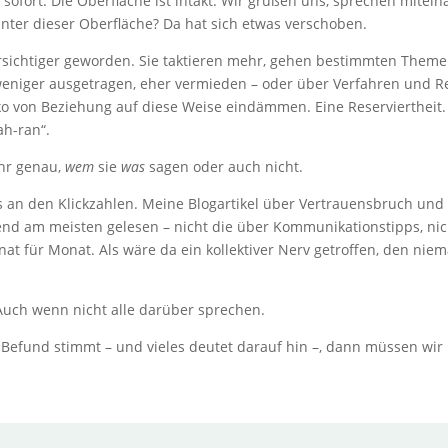
 sofort. Die Oberfläche ist intakt. Wir grüßen uns, sprechen mitein
ter dieser Oberfläche? Da hat sich etwas verschoben.
sichtiger geworden. Sie taktieren mehr, gehen bestimmten Them
eniger ausgetragen, eher vermieden – oder über Verfahren und Reg
iko von Beziehung auf diese Weise eindämmen. Eine Reserviertheit.
ah-ran“.
hr genau,
wem
sie
was
sagen oder auch nicht.
s an den Klickzahlen. Meine Blogartikel über Vertrauensbruch und
d am meisten gelesen – nicht die über Kommunikationstipps, nic
nat für Monat. Als wäre da ein kollektiver Nerv getroffen, den nie
Auch wenn nicht alle darüber sprechen.
Befund stimmt – und vieles deutet darauf hin –, dann müssen wir