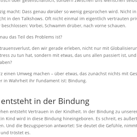
litisch oder gesellschaftlich, sondern zwischen uns Menschen selbs
zig macht: Dass genau
darüber
so wenig gesprochen wird. Nicht in
cht in den Talkshows. Oft nicht einmal im eigentlich vertrauten pr
iv beschlossen: Vorbei, Schwamm drüber, nach vorne schauen.
au das Teil des Problems ist?
rauensverlust, den wir gerade erleben, nicht nur mit Globalisierun
ress zu tun hat, sondern mit etwas, das uns allen passiert ist, und
haben?
rz einen Umweg machen – über etwas, das zunächst nichts mit Gese
r in Wahrheit ihr Fundament ist: Bindung.
 entsteht in der Bindung
hen entsteht Vertrauen in der Kindheit. In der Bindung zu unsere
n Kind wird in diese Bindung hineingeboren. Es schreit, es äußert
n. Und die Bezugsperson antwortet: Sie deutet die Gefühle, nimmt s
 und tröstet es.